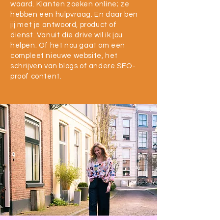
waard. Klanten zoeken online; ze
hebben een hulpvraag. En daar ben
jij met je antwoord, product of
dienst. Vanuit die drive wil ik jou
helpen. Of het nou gaat om een
compleet nieuwe website, het
schrijven van blogs of andere SEO-
proof content. ​