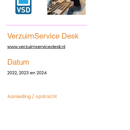
VerzuimService Desk
www.verzuimservicedesk.nl
Datum
2022, 2023 en 2024
Aanleiding / opdracht
Arbodienst VSD had hulp nodig bij het
schrijven van nieuwsbrieven, blogs en
interne communicatie.
Wat ik heb gedaan