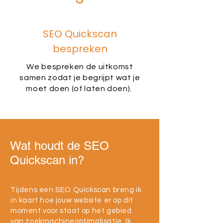
SEO Quickscan
bespreken
We bespreken de uitkomst
samen zodat je begrijpt wat je
moet doen (of laten doen).
Wat houdt de SEO
Quickscan in?
Tijdens een SEO Quickscan breng ik
in kaart hoe jouw website er op dit
moment voor staat op het gebied
van zoekmachineoptimalisatie. Ik