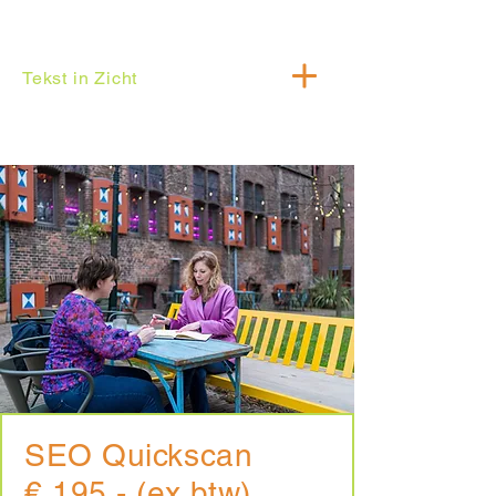
Tekst in Zicht
SEO Quickscan
€ 195,- (ex btw)