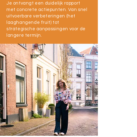
Je ontvangt een duidelijk rapport
met concrete actiepunten. Van snel
uitvoerbare verbeteringen (het
laaghangende fruit) tot
strategische aanpassingen voor de
langere termijn.