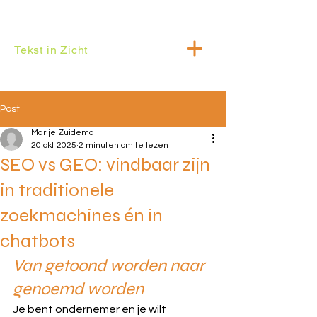
Tekst in Zicht
Post
Marije Zuidema
20 okt 2025
2 minuten om te lezen
SEO vs GEO: vindbaar zijn
in traditionele
zoekmachines én in
chatbots
Van getoond worden naar 
genoemd worden
Je bent ondernemer en je wilt 