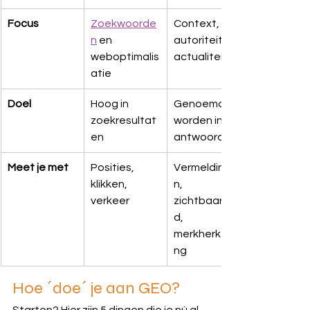
Focus
Zoekwoorde
Context, 
n
 en 
autoriteit & 
weboptimalis
actualiteit
atie
Doel
Hoog in 
Genoemd 
zoekresultat
worden in AI-
en
antwoorden
Meet je met
Posities, 
Vermeldinge
klikken, 
n, 
verkeer
zichtbaarhei
d, 
merkherkenni
ng
Hoe ´doe´ je aan GEO?