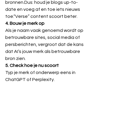
bronnen.Dus: houd je blogs up-to-
date en voeg af en toe iets nieuws 
toe.“Verse” content scoort beter.
4. Bouw je merk op
Als je naam vaak genoemd wordt op 
betrouwbare sites, social media of 
persberichten, vergroot dat de kans 
dat AI’s jouw merk als betrouwbare 
bron zien.
5. Check hoe je nu scoort
Typ je merk of onderwerp eens in 
ChatGPT of Perplexity.
 Word je genoemd? Nice! Niet? Dan 
weet je wat je te doen staat. 